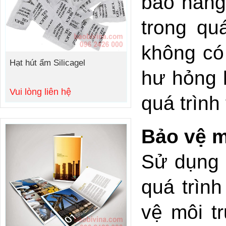
bảo hàng
trong qu
không có
Hạt hút ẩm Silicagel
hư hỏng 
Vui lòng liên hệ
quá trình
Bảo vệ m
Sử dụng d
quá trìn
vệ môi t