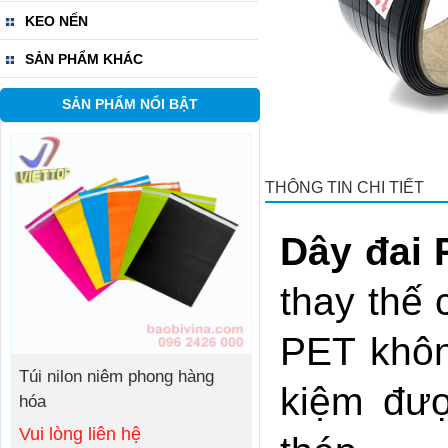
KEO NẾN
SẢN PHẨM KHÁC
SẢN PHẨM NỔI BẬT
THÔNG TIN CHI TIẾT
Dây đai 
thay thế
PET khôn
Túi nilon niêm phong hàng
kiệm đượ
hóa
Vui lòng liên hệ