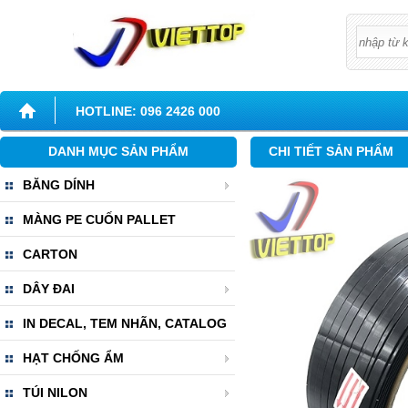
HOTLINE: 096 2426 000
DANH MỤC SẢN PHẨM
CHI TIẾT SẢN PHẨM
BĂNG DÍNH
MÀNG PE CUỐN PALLET
CARTON
DÂY ĐAI
IN DECAL, TEM NHÃN, CATALOG
HẠT CHỐNG ẨM
TÚI NILON