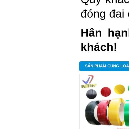
đóng đai 
Hân hạn
khách!
Chi tiết
SẨN PHẨM CÙNG LOẠ