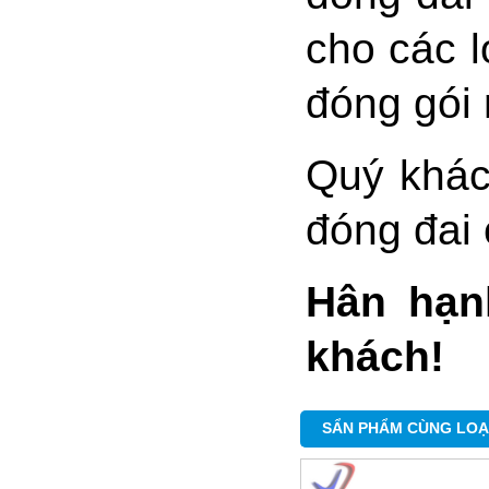
cho các 
đóng gói 
Quý khác
đóng đai 
Hân hạn
khách!
Chi tiết
SẨN PHẨM CÙNG LOẠ