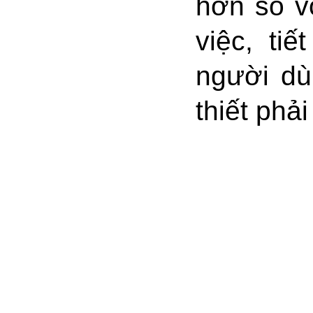
hơn so v
việc, ti
người dù
thiết phả