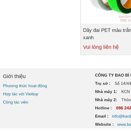
Dây đai PET màu trắn
xanh
Vui lòng liên hệ
CÔNG TY BAO BÌ
Giới thiệu
Trụ sở :
Số 14/44
Phương thức hoạt động
Nhà máy 1:
KCN V
Hợp tác với Viettop
Nhà máy 2:
Thôn 
Cộng tác viên
Hotline :
096 24
Email :
info@baob
Website :
www.ba