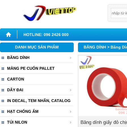
Chi tiết
HOTLINE: 096 2426 000
DANH MỤC SẢN PHẨM
BĂNG DÍNH >
Băng Dí
BĂNG DÍNH
MÀNG PE CUỐN PALLET
CARTON
DÂY ĐAI
IN DECAL, TEM NHÃN, CATALOG
HẠT CHỐNG ẨM
Băng dính giấy đỏ chị
TÚI NILON